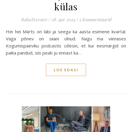
külas
RahaTreener
/
28. apr 2024
/
5 Kommentaarid
Hei hei Märts on läbi ja seega ka aasta esimene kvartal.
Väga põnev on siiani olnud. Nagu ma viimases
Kogumispäeviku podcastis ütlesin, et kui eesmärgid on
paika pandud, siis peab ju ennast ka…
LOE EDASI