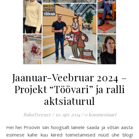
Jaanuar-Veebruar 2024 –
Projekt “Töövari” ja ralli
aktsiaturul
RahaTreener
/
10. apr 2024
/
0 kommentaari
Hei hei Proovin siin hoogsalt lainele saada ja võtan aasta
esimese kahe kuu kiired toimetamised nüüd ühe blogi