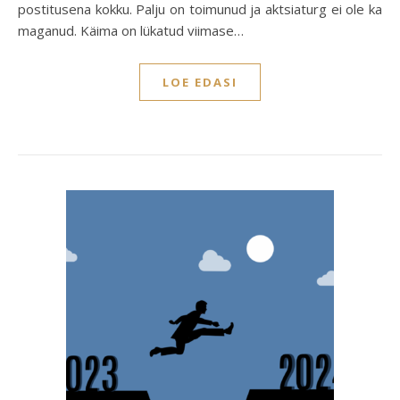
postitusena kokku. Palju on toimunud ja aktsiaturg ei ole ka
maganud. Käima on lükatud viimase…
LOE EDASI