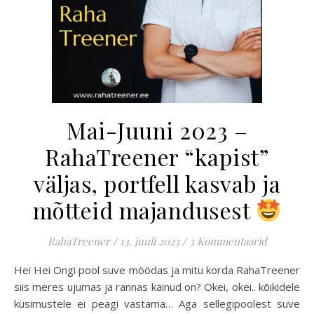
Mai-Juuni 2023 –
RahaTreener “kapist”
väljas, portfell kasvab ja
mõtteid majandusest
RahaTreener
/
13. juuli 2023
/
3 Kommentaarid
Hei Hei Ongi pool suve möödas ja mitu korda RahaTreener
siis meres ujumas ja rannas käinud on? Okei, okei.. kõikidele
küsimustele ei peagi vastama… Aga sellegipoolest suve