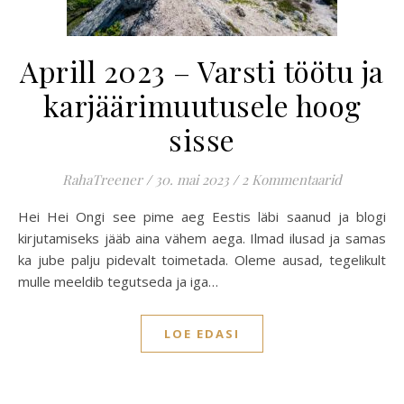
Aprill 2023 – Varsti töötu ja
karjäärimuutusele hoog
sisse
RahaTreener
/
30. mai 2023
/
2 Kommentaarid
Hei Hei Ongi see pime aeg Eestis läbi saanud ja blogi
kirjutamiseks jääb aina vähem aega. Ilmad ilusad ja samas
ka jube palju pidevalt toimetada. Oleme ausad, tegelikult
mulle meeldib tegutseda ja iga…
LOE EDASI