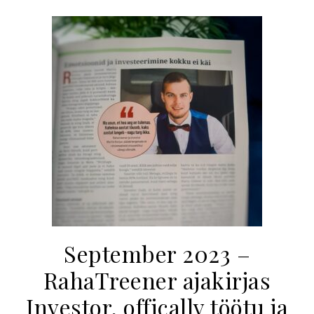
September 2023 –
RahaTreener ajakirjas
Investor, offically töötu ja