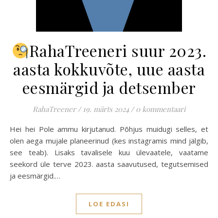
RahaTreeneri suur 2023.
aasta kokkuvõte, uue aasta
eesmärgid ja detsember
RahaTreener
/
19. märts 2024
/
0 kommentaari
Hei hei Pole ammu kirjutanud. Põhjus muidugi selles, et
olen aega mujale planeerinud (kes instagramis mind jälgib,
see teab). Lisaks tavalisele kuu ülevaatele, vaatame
seekord üle terve 2023. aasta saavutused, tegutsemised
ja eesmärgid.…
LOE EDASI