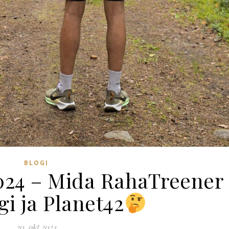
BLOGI
2024 – Mida RahaTreener
gi ja Planet42
20. okt 2024