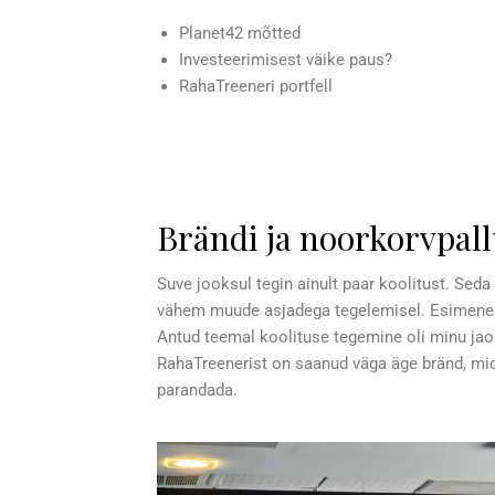
Planet42 mõtted
Investeerimisest väike paus?
RahaTreeneri portfell
Brändi ja noorkorvpall
Suve jooksul tegin ainult paar koolitust. Seda
vähem muude asjadega tegelemisel. Esimene k
Antud teemal koolituse tegemine oli minu jao
RahaTreenerist on saanud väga äge bränd, mid
parandada.