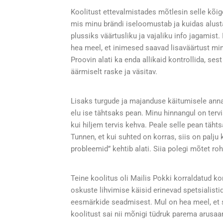
Koolitust ettevalmistades mõtlesin selle kõig
mis minu brändi iseloomustab ja kuidas alust
plussiks väärtusliku ja vajaliku info jagamis
hea meel, et inimesed saavad lisaväärtust min
Proovin alati ka enda allikaid kontrollida, ses
äärmiselt raske ja väsitav.
Lisaks turgude ja majanduse käitumisele annan 
elu ise tähtsaks pean. Minu hinnangul on tervi
kui hiljem tervis kehva. Peale selle pean täht
Tunnen, et kui suhted on korras, siis on palj
probleemid” kehtib alati. Siia polegi mõtet ro
Teine koolitus oli Mailis Pokki korraldatud kor
oskuste lihvimise käisid erinevad spetsialist
eesmärkide seadmisest. Mul on hea meel, et se
koolitust sai nii mõnigi tüdruk parema arus