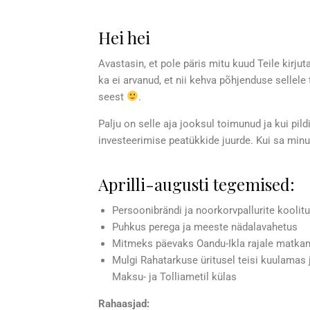
Hei hei
Avastasin, et pole päris mitu kuud Teile kirjut
ka ei arvanud, et nii kehva põhjenduse sellele
seest
.
Palju on selle aja jooksul toimunud ja kui pildi
investeerimise peatükkide juurde. Kui sa minu 
Aprilli-augusti tegemised:
Persoonibrändi ja noorkorvpallurite koolit
Puhkus perega ja meeste nädalavahetus
Mitmeks päevaks Oandu-Ikla rajale matka
Mulgi Rahatarkuse üritusel teisi kuulamas 
Maksu- ja Tolliametil külas
Rahaasjad: