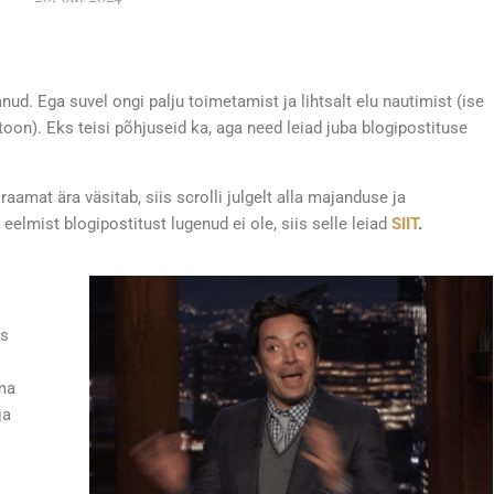
anud. Ega suvel ongi palju toimetamist ja lihtsalt elu nautimist (ise
 toon). Eks teisi põhjuseid ka, aga need leiad juba blogipostituse
raamat ära väsitab, siis scrolli julgelt alla majanduse ja
eelmist blogipostitust lugenud ei ole, siis selle leiad
SIIT
.
us
ma
ja