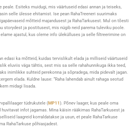
e peale. Esiteks muidugi, mis väärtuseid edasi annan ja teiseks,
asin selle ülesse ehitamist. Ise pean RahaTreeneri suurimaks
t. Igapäevaseid mõtteid majandusest ja RahaTarkusest. Mul on tõesti
u storydest ja postitusest, mis nügib neid parema tuleviku poole.
t elame ajastul, kus oleme info ülekülluses ja selle filtreerimine on
edasi ka mõtteid, kuidas tervislikult elada ja milliseid väärtuseid
slik eluviis väga tähtis, sest mis sa selle rahahunnikuga ikka teed,
saks inimlikke suhteid perekonna ja sõpradega, mida pidevalt jagan.
u kergem elada. Kuldne lause: “Raha lahendab ainult rahaga seotud
hkem midagi lisada.
vpallilaager tüdrukutele (
MP11
). Põnev laager, kus peale oma
id huvitavat infot jagamas. Mina käisin rääkimas RahaTarkusest ja
lliseid laagreid korraldatakse ja usun, et peale RahaTarkuse
aama RahaTarkuse põhiasjadest.