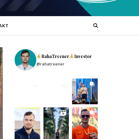
AKT
RahaTreener
Investor
@rahatreener