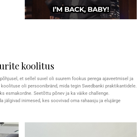
urite koolitus
 põhjusel, et sellel suvel oli suurem fookus perega ajaveetmisel ja
oolituse oli persoonibränd, mida tegin Swedbanki praktikantidele.
ks esmakordne. Seetõttu põnev ja ka väike challenge.
a jälgivad inimesed, kes soovivad oma rahaasju ja elujärge