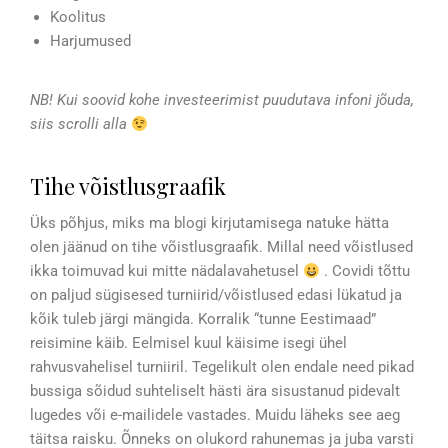
Koolitus
Harjumused
NB! Kui soovid kohe investeerimist puudutava infoni jõuda,
siis scrolli alla
Tihe võistlusgraafik
Üks põhjus, miks ma blogi kirjutamisega natuke hätta
olen jäänud on tihe võistlusgraafik. Millal need võistlused
ikka toimuvad kui mitte nädalavahetusel
. Covidi tõttu
on paljud sügisesed turniirid/võistlused edasi lükatud ja
kõik tuleb järgi mängida. Korralik “tunne Eestimaad”
reisimine käib. Eelmisel kuul käisime isegi ühel
rahvusvahelisel turniiril. Tegelikult olen endale need pikad
bussiga sõidud suhteliselt hästi ära sisustanud pidevalt
lugedes või e-mailidele vastades. Muidu läheks see aeg
täitsa raisku. Õnneks on olukord rahunemas ja juba varsti