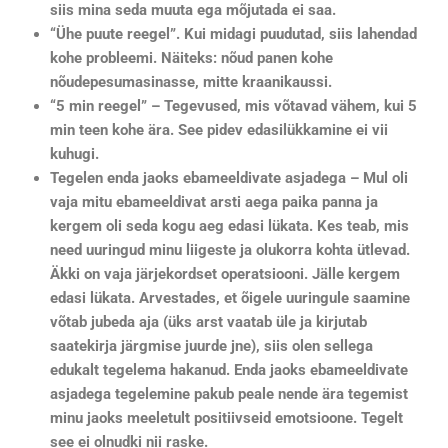
siis mina seda muuta ega mõjutada ei saa.
“Ühe puute reegel”. Kui midagi puudutad, siis lahendad
kohe probleemi. Näiteks: nõud panen kohe
nõudepesumasinasse, mitte kraanikaussi.
“5 min reegel” – Tegevused, mis võtavad vähem, kui 5
min teen kohe ära. See pidev edasilükkamine ei vii
kuhugi.
Tegelen enda jaoks ebameeldivate asjadega – Mul oli
vaja mitu ebameeldivat arsti aega paika panna ja
kergem oli seda kogu aeg edasi lükata. Kes teab, mis
need uuringud minu liigeste ja olukorra kohta ütlevad.
Äkki on vaja järjekordset operatsiooni. Jälle kergem
edasi lükata. Arvestades, et õigele uuringule saamine
võtab jubeda aja (üks arst vaatab üle ja kirjutab
saatekirja järgmise juurde jne), siis olen sellega
edukalt tegelema hakanud. Enda jaoks ebameeldivate
asjadega tegelemine pakub peale nende ära tegemist
minu jaoks meeletult positiivseid emotsioone. Tegelt
see ei olnudki nii raske.