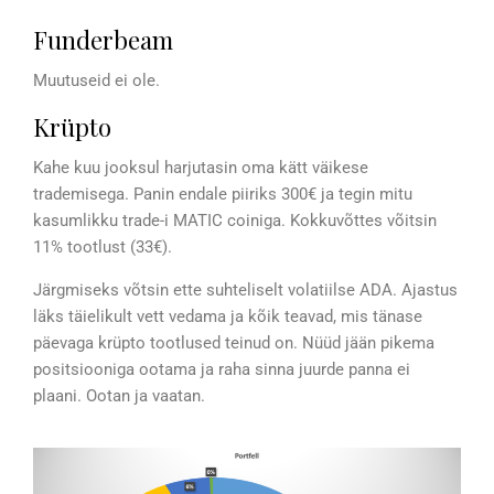
Funderbeam
Muutuseid ei ole.
Krüpto
Kahe kuu jooksul harjutasin oma kätt väikese
trademisega. Panin endale piiriks 300€ ja tegin mitu
kasumlikku trade-i MATIC coiniga. Kokkuvõttes võitsin
11% tootlust (33€).
Järgmiseks võtsin ette suhteliselt volatiilse ADA. Ajastus
läks täielikult vett vedama ja kõik teavad, mis tänase
päevaga krüpto tootlused teinud on. Nüüd jään pikema
positsiooniga ootama ja raha sinna juurde panna ei
plaani. Ootan ja vaatan.