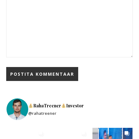
RahaTreener
Investor
@rahatreener