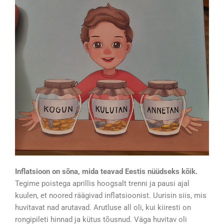
Inflatsioon on sõna, mida teavad Eestis nüüdseks kõik.
Tegime poistega aprillis hoogsalt trenni ja pausi ajal
kuulen, et noored räägivad inflatsioonist. Uurisin siis, mis
huvitavat nad arutavad. Arutluse all oli, kui kiiresti on
rongipileti hinnad ja kütus tõusnud. Väga huvitav oli