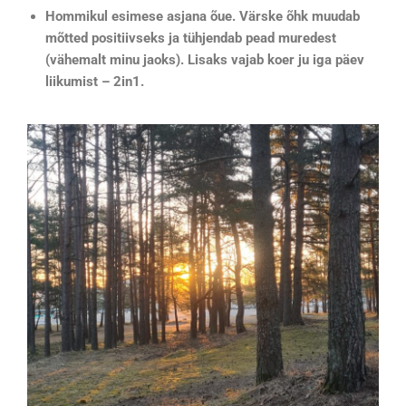
Hommikul esimese asjana õue. Värske õhk muudab
mõtted positiivseks ja tühjendab pead muredest
(vähemalt minu jaoks). Lisaks vajab koer ju iga päev
liikumist – 2in1.