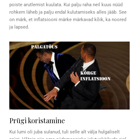
poiste arutlemist kuulata. Kui palju raha neil kuus nüüd
rohkem läheb ja palju endal kulutamiseks alles jääb. See
on märk, et inflatsiooni märke märkavad kõik, ka noored
ja lapsed.
Prügi koristamine
Kui lumi oli juba sulanud, tuli selle alt välja hulgaliselt