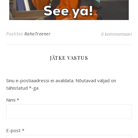
Postitas
RahaTreener
0 kommentaari
JÄTKE VASTUS
Sinu e-postiaadressi ei avaldata.
Nõutavad väljad on
tähistatud
*
-ga
Nimi
*
E-post
*