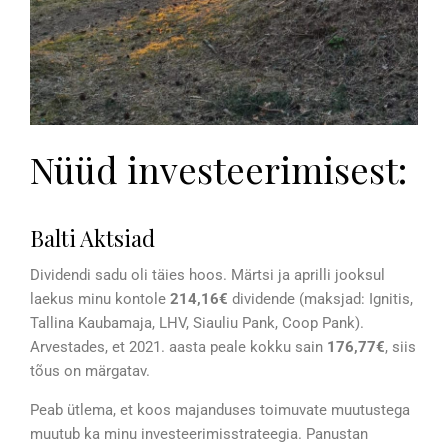
Nüüd investeerimisest:
Balti Aktsiad
Dividendi sadu oli täies hoos. Märtsi ja aprilli jooksul
laekus minu kontole
214,16€
dividende (maksjad: Ignitis,
Tallina Kaubamaja, LHV, Siauliu Pank, Coop Pank).
Arvestades, et 2021. aasta peale kokku sain
176,77€
, siis
tõus on märgatav.
Peab ütlema, et koos majanduses toimuvate muutustega
muutub ka minu investeerimisstrateegia. Panustan