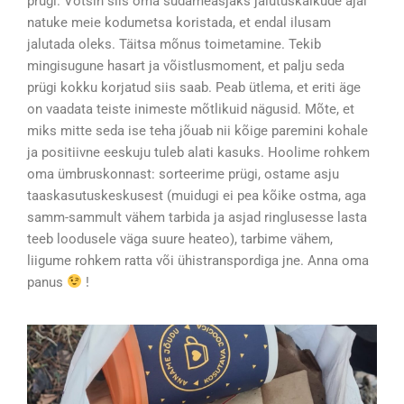
prügi. Võtsin siis oma südameasjaks jalutuskäikude ajal
natuke meie kodumetsa koristada, et endal ilusam
jalutada oleks. Täitsa mõnus toimetamine. Tekib
mingisugune hasart ja võistlusmoment, et palju seda
prügi kokku korjatud siis saab. Peab ütlema, et eriti äge
on vaadata teiste inimeste mõtlikuid nägusid. Mõte, et
miks mitte seda ise teha jõuab nii kõige paremini kohale
ja positiivne eeskuju tuleb alati kasuks. Hoolime rohkem
oma ümbruskonnast: sorteerime prügi, ostame asju
taaskasutuskeskusest (muidugi ei pea kõike ostma, aga
samm-sammult vähem tarbida ja asjad ringlusesse lasta
teeb loodusele väga suure heateo), tarbime vähem,
liigume rohkem ratta või ühistranspordiga jne. Anna oma
panus
!