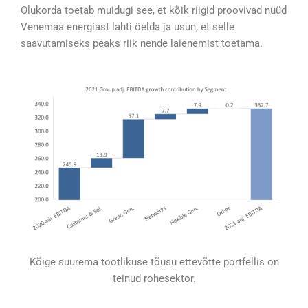
Olukorda toetab muidugi see, et kõik riigid proovivad nüüd
Venemaa energiast lahti öelda ja usun, et selle
saavutamiseks peaks riik nende laienemist toetama.
Kõige suurema tootlikuse tõusu ettevõtte portfellis on
teinud rohesektor.