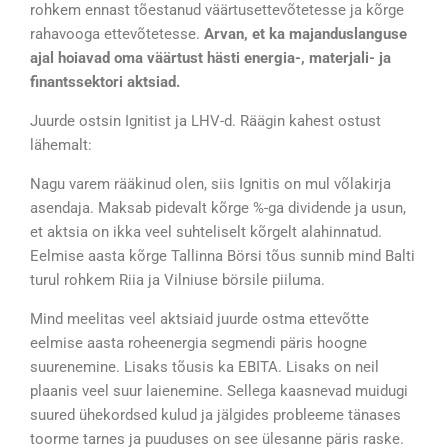
rohkem ennast tõestanud väärtusettevõtetesse ja kõrge
rahavooga ettevõtetesse.
Arvan, et ka majanduslanguse
ajal hoiavad oma väärtust hästi energia-, materjali- ja
finantssektori aktsiad.
Juurde ostsin Ignitist ja LHV-d. Räägin kahest ostust
lähemalt:
Nagu varem rääkinud olen, siis Ignitis on mul võlakirja
asendaja. Maksab pidevalt kõrge %-ga dividende ja usun,
et aktsia on ikka veel suhteliselt kõrgelt alahinnatud.
Eelmise aasta kõrge Tallinna Börsi tõus sunnib mind Balti
turul rohkem Riia ja Vilniuse börsile piiluma.
Mind meelitas veel aktsiaid juurde ostma ettevõtte
eelmise aasta roheenergia segmendi päris hoogne
suurenemine. Lisaks tõusis ka EBITA. Lisaks on neil
plaanis veel suur laienemine. Sellega kaasnevad muidugi
suured ühekordsed kulud ja jälgides probleeme tänases
toorme tarnes ja puuduses on see ülesanne päris raske.