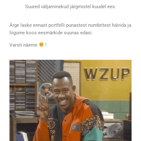
Suured väljaminekud järgmistel kuudel ees.
Ärge laske ennast portfelli punastest numbritest häirida ja
liigume koos eesmärkide suunas edasi.
Vars
ti näeme
!