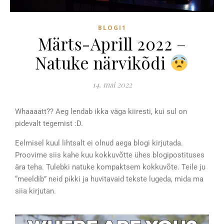
BLOGI1
Märts-Aprill 2022 –
Natuke närvikõdi
14. mai 2022
Whaaaatt?? Aeg lendab ikka väga kiiresti, kui sul on
pidevalt tegemist :D.
Eelmisel kuul lihtsalt ei olnud aega blogi kirjutada.
Proovime siis kahe kuu kokkuvõtte ühes blogipostituses
ära teha. Tulebki natuke kompaktsem kokkuvõte. Teile ju
“meeldib” neid pikki ja huvitavaid tekste lugeda, mida ma
siia kirjutan.