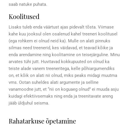
saab natuke puhata.
Koolitused
Lisaks tuleb enda väärtust ajas pidevalt tõsta. Viimase
kahe kuu jooksul olen osalenud kahel treeneri koolitusel
(ega rohkem ei olnud neid ka). Mulle on alati pinnuks
silmas need treenerid, kes väidavad, et teavad kõike ja
enda arendamine ning koolitamine on teisejärguline. Minu
arvates tühi jutt. Huvitavad kokkupuuted on olnud ka
teiste alade vanem treeneritega, kelle põhiargumendiks
on, et kõik on alati nii olnud, miks peaks midagi muutma
vms. Ootan suheldes alati argumente ja selline
vanamoodne jutt, et “nii on koguaeg olnud” ei muuda asju
kuidagi efektiivsemaks ning enda ja treenitavate areng
jääb üldjuhul seisma.
Rahatarkuse õpetamine