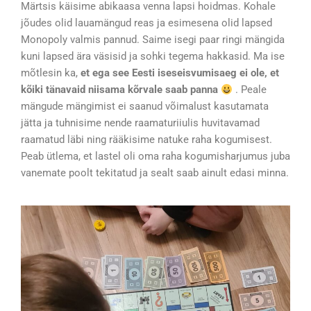
Märtsis käisime abikaasa venna lapsi hoidmas. Kohale
jõudes olid lauamängud reas ja esimesena olid lapsed
Monopoly valmis pannud. Saime isegi paar ringi mängida
kuni lapsed ära väsisid ja sohki tegema hakkasid. Ma ise
mõtlesin ka,
et
ega see Eesti iseseisvumisaeg ei ole, et
kõiki tänavaid niisama kõrvale saab panna
. Peale
mängude mängimist ei saanud võimalust kasutamata
jätta ja tuhnisime nende raamaturiiulis huvitavamad
raamatud läbi ning rääkisime natuke raha kogumisest.
Peab ütlema, et lastel oli oma raha kogumisharjumus juba
vanemate poolt tekitatud ja sealt saab ainult edasi minna.