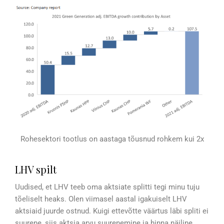
Rohesektori tootlus on aastaga tõusnud rohkem kui 2x
LHV spilt
Uudised, et LHV teeb oma aktsiate splitti tegi minu tuju
tõeliselt heaks. Olen viimasel aastal igakuiselt LHV
aktsiaid juurde ostnud. Kuigi ettevõtte väärtus läbi spliti ei
suurene, siis aktsia arvu suurenemine ja hinna näiline