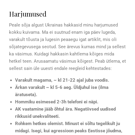
Harjumused
Peale sõja algust Ukrainas hakkasid minu harjumused
kokku kuivama. Ma ei suutnud enam iga päev lugeda,
varakult tõusta ja lugesin peaaegu igat artiklit, mis oli
sõjategevusega seotud. See ärevus kurnas mind ja sellest
ka väsimus. Kuidagi hakkasin kahtlema kõiges mida
hetkel teen. Arusaamatu väsimus kõigest. Peab ütlema, et
sellest sain üle uuesti endale reegleid kehtestades:
Varakult magama, ~ kl 21-22 ajal juba voodis.
Ärkan varakult ~ kl 5-6 aeg. Üldjuhul ise (ilma
äratuseta).
Hommiku esimesed 2-3h telefoni ei näpi.
AK vaatamine jääb õhtul ära. Negatiivsed uudised
rikkusid unekvaliteeti.
Rohkem hetkes olemist. Minust ei sõltu tegelikult ju
midagi. Isegi, kui agressioon peaks Eestisse jõudma,